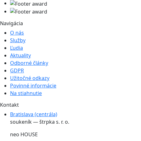
Navigácia
O nás
Služby
Ľudia
Aktuality
Odborné články
GDPR
Užitočné odkazy
Povinné informácie
Na stiahnutie
Kontakt
Bratislava (centrála)
soukeník — štrpka s. r. o.
neo HOUSE