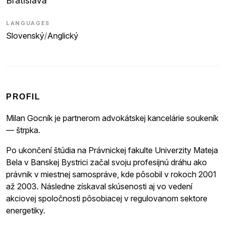
Bratislava
LANGUAGES
Slovenský
/
Anglický
PROFIL
Milan Gocník je partnerom advokátskej kancelárie soukeník
— štrpka.
Po ukončení štúdia na Právnickej fakulte Univerzity Mateja
Bela v Banskej Bystrici začal svoju profesijnú dráhu ako
právnik v miestnej samospráve, kde pôsobil v rokoch 2001
až 2003. Následne získaval skúsenosti aj vo vedení
akciovej spoločnosti pôsobiacej v regulovanom sektore
energetiky.