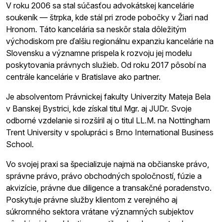
V roku 2006 sa stal súčasťou advokátskej kancelárie
soukeník — štrpka, kde stál pri zrode pobočky v Žiari nad
Hronom. Táto kancelária sa neskôr stala dôležitým
východiskom pre ďalšiu regionálnu expanziu kancelárie na
Slovensku a významne prispela k rozvoju jej modelu
poskytovania právnych služieb. Od roku 2017 pôsobí na
centrále kancelárie v Bratislave ako partner.
Je absolventom Právnickej fakulty Univerzity Mateja Bela
v Banskej Bystrici, kde získal titul Mgr. aj JUDr. Svoje
odborné vzdelanie si rozšíril aj o titul LL.M. na Nottingham
Trent University v spolupráci s Brno International Business
School.
Vo svojej praxi sa špecializuje najmä na občianske právo,
správne právo, právo obchodných spoločností, fúzie a
akvizície, právne due diligence a transakčné poradenstvo.
Poskytuje právne služby klientom z verejného aj
súkromného sektora vrátane významných subjektov