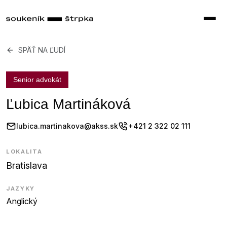
SPÄŤ NA ĽUDÍ
Senior advokát
Ľubica Martináková
lubica.martinakova@akss.sk
+421 2 322 02 111
LOKALITA
Bratislava
JAZYKY
Anglický