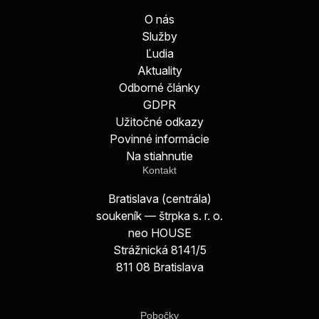
O nás
Služby
Ľudia
Aktuality
Odborné články
GDPR
Užitočné odkazy
Povinné informácie
Na stiahnutie
Kontakt
Bratislava (centrála)
soukeník — štrpka s. r. o.
neo HOUSE
Strážnická 8141/5
811 08 Bratislava
Pobočky