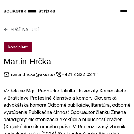
SPÄŤ NA ĽUDÍ
Koncipient
Martin Hrčka
martin.hrcka@akss.sk
+421 2 322 02 111
Vzdelanie Mgr., Právnická fakulta Univerzity Komenského
v Bratislave Profesijné členstvá a komory Slovenská
advokátska komora Odborné publikácie, literatúra, odborné
vystúpenia Publikačná činnosť Spoluautor článku Zmena
paradigmy: elektronizácia exekúcií a budúcnosť dražieb
(Košické dni súkromného práva V. Recenzovaný zborník
vedeckých prác) (2024) Spoluautor článku Absurdné