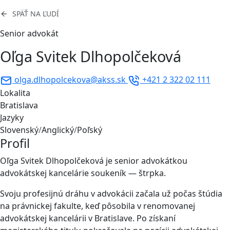
SPÄŤ NA ĽUDÍ
Senior advokát
Oľga Svitek Dlhopolčeková
olga.dlhopolcekova@akss.sk
+421 2 322 02 111
Lokalita
Bratislava
Jazyky
Slovenský
/
Anglický
/
Poľský
Profil
Oľga Svitek Dlhopolčeková je senior advokátkou
advokátskej kancelárie soukeník — štrpka.
Svoju profesijnú dráhu v advokácii začala už počas štúdia
na právnickej fakulte, keď pôsobila v renomovanej
advokátskej kancelárii v Bratislave. Po získaní