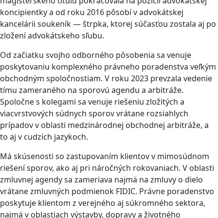
magisterského titulu pokračovala na pozícii advokátskej
koncipientky a od roku 2016 pôsobí v advokátskej
kancelárii soukeník — štrpka, ktorej súčasťou zostala aj po
zložení advokátskeho sľubu.
Od začiatku svojho odborného pôsobenia sa venuje
poskytovaniu komplexného právneho poradenstva veľkým
obchodným spoločnostiam. V roku 2023 prevzala vedenie
tímu zameraného na sporovú agendu a arbitráže.
Spoločne s kolegami sa venuje riešeniu zložitých a
viacvrstvových súdnych sporov vrátane rozsiahlych
prípadov v oblasti medzinárodnej obchodnej arbitráže, a
to aj v cudzích jazykoch.
Má skúsenosti so zastupovaním klientov v mimosúdnom
riešení sporov, ako aj pri náročných rokovaniach. V oblasti
zmluvnej agendy sa zameriava najmä na zmluvy o dielo
vrátane zmluvných podmienok FIDIC. Právne poradenstvo
poskytuje klientom z verejného aj súkromného sektora,
najmä v oblastiach výstavby, dopravy a životného