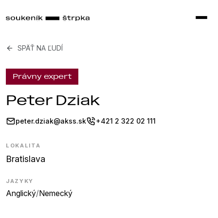
SPÄŤ NA ĽUDÍ
Právny expert
Peter Dziak
peter.dziak@akss.sk
+421 2 322 02 111
LOKALITA
Bratislava
JAZYKY
Anglický
/
Nemecký