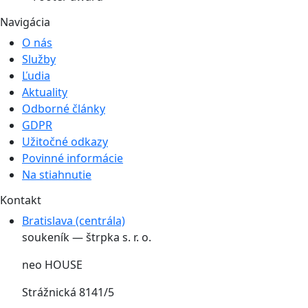
Navigácia
O nás
Služby
Ľudia
Aktuality
Odborné články
GDPR
Užitočné odkazy
Povinné informácie
Na stiahnutie
Kontakt
Bratislava (centrála)
soukeník — štrpka s. r. o.
neo HOUSE
Strážnická 8141/5