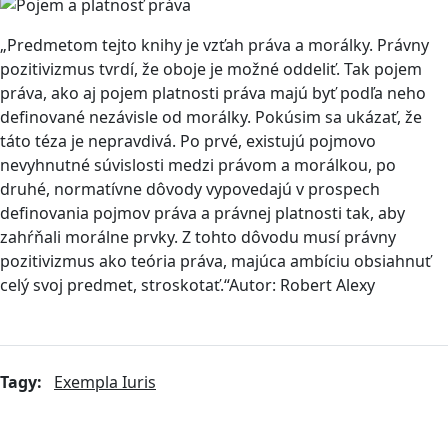
„Predmetom tejto knihy je vzťah práva a morálky. Právny
pozitivizmus tvrdí, že oboje je možné oddeliť. Tak pojem
práva, ako aj pojem platnosti práva majú byť podľa neho
definované nezávisle od morálky. Pokúsim sa ukázať, že
táto téza je nepravdivá. Po prvé, existujú pojmovo
nevyhnutné súvislosti medzi právom a morálkou, po
druhé, normatívne dôvody vypovedajú v prospech
definovania pojmov práva a právnej platnosti tak, aby
zahŕňali morálne prvky. Z tohto dôvodu musí právny
pozitivizmus ako teória práva, majúca ambíciu obsiahnuť
celý svoj predmet, stroskotať.“Autor: Robert Alexy
Tagy:
Exempla Iuris