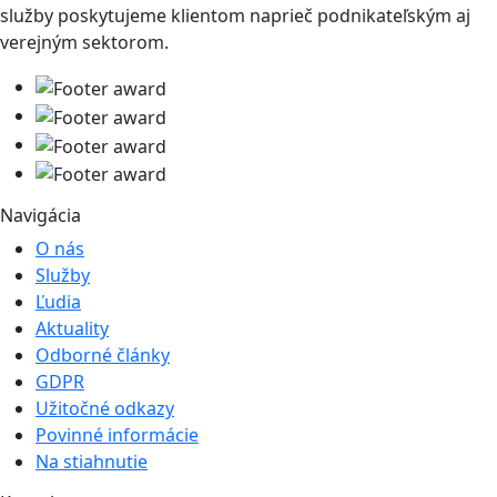
služby poskytujeme klientom naprieč podnikateľským aj
verejným sektorom.
Navigácia
O nás
Služby
Ľudia
Aktuality
Odborné články
GDPR
Užitočné odkazy
Povinné informácie
Na stiahnutie