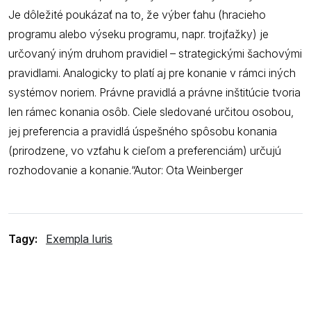
Je dôležité poukázať na to, že výber ťahu (hracieho
programu alebo výseku programu, napr. trojťažky) je
určovaný iným druhom pravidiel – strategickými šachovými
pravidlami. Analogicky to platí aj pre konanie v rámci iných
systémov noriem. Právne pravidlá a právne inštitúcie tvoria
len rámec konania osôb. Ciele sledované určitou osobou,
jej preferencia a pravidlá úspešného spôsobu konania
(prirodzene, vo vzťahu k cieľom a preferenciám) určujú
rozhodovanie a konanie.“Autor: Ota Weinberger
Tagy:
Exempla Iuris